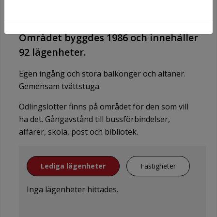
Området byggdes 1986 och innehåller
92 lägenheter.
Egen ingång och stora balkonger och altaner.
Gemensam tvättstuga.
Odlingslotter finns på området för den som vill
ha det. Gångavstånd till bussförbindelser,
affärer, skola, post och bibliotek.
Lediga lägenheter
Fastigheter
Inga lägenheter hittades.