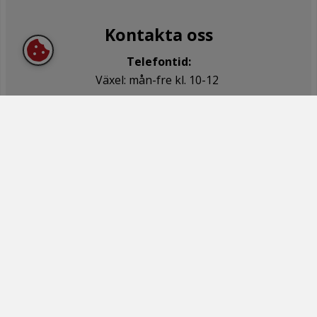
Kontakta oss
Telefontid:
Växel: mån-fre kl. 10-12
Felanmälan: mån-fre kl. 8-15
Tel:
0431-750 30
Journummer (vid akut felanmälan när vi har
stängt): 0431-31 10 37
Vill du besöka oss?
Ring eller mejla oss så bokar vi en tid som
passar.