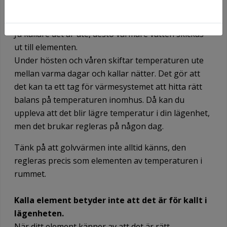
Värmen i din lägenhet sätts på automatiskt när det
blir kallt ute.
Ju kallare det är ute, desto varmare vatten skickas
ut till elementen.
Under hösten och våren skiftar temperaturen ute
mellan varma dagar och kallar nätter. Det gör att
det kan ta ett tag för värmesystemet att hitta rätt
balans på temperaturen inomhus. Då kan du
uppleva att det blir lägre temperatur i din lägenhet,
men det brukar regleras på någon dag.
Tänk på att golvvärmen inte alltid känns, den
regleras precis som elementen av temperaturen i
rummet.
Kalla element betyder inte att det är för kallt i
lägenheten.
När ditt element känner av att det är rätt