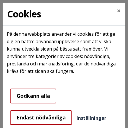
×
Cookies
På denna webbplats använder vi cookies för att ge
dig en bättre användarupplevelse samt att vi ska
Hem
Hyresgästinformation
I din lägenhet
kunna utveckla sidan på bästa sätt framöver. Vi
Värme och ventilation
använder tre kategorier av cookies; nödvändiga,
prestanda och marknadsföring, där de nödvändiga
Värme och ventilation
krävs för att sidan ska fungera.
Värme och ventiliation
Godkänn alla
I likhet med andra bostadsföretag har vi ett ansvar för
att energiförbrukningen hålls på en rimlig nivå.
Endast nödvändiga
Inställningar
Temperaturen i din bostad ska vara cirka 21 grader.