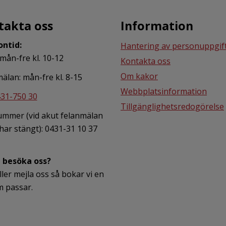
takta oss
Information
ontid:
Hantering av personuppgif
 mån-fre kl. 10-12
Kontakta oss
Om kakor
älan: mån-fre kl. 8-15
Webbplatsinformation
31-750 30
Tillgänglighetsredogörelse
ummer (vid akut felanmälan
 har stängt): 0431-31 10 37
u besöka oss?
ller mejla oss så bokar vi en
m passar.