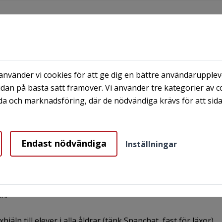
nvänder vi cookies för att ge dig en bättre användaruppleve
dan på bästa sätt framöver. Vi använder tre kategorier av c
A OMRÅDEN
FRÅGOR OCH SVAR
OM BÅSTA
a och marknadsföring, där de nödvändiga krävs för att sid
töder AHA Pluggsupport i Båstad Kommun.
Endast nödvändiga
Inställningar
luggsupport i Båstad 
n.
älp till elever i alla åldrar (tänk Snapchat, fast för läxor).