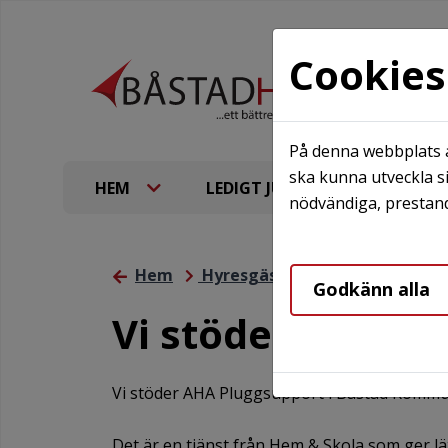
Cookies
På denna webbplats a
ska kunna utveckla si
HEM
LEDIGT JUST NU
VÅR
nödvändiga, prestand
Hem
Hyresgästinformation
Vi s
Godkänn alla
Vi stöder AHA P
Vi stöder AHA Pluggsupport i Båstad Kommu
Det är en tjänst från Hem & Skola som ger läxhj