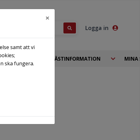
×
Logga in
lse samt att vi
ookies;
DHEM
HYRESGÄSTINFORMATION
MINA 
an ska fungera.
Kommun.