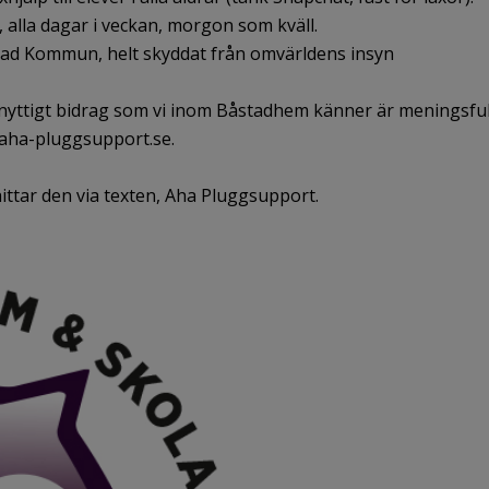
, alla dagar i veckan, morgon som kväll.
tad Kommun, helt skyddat från omvärldens insyn
llsnyttigt bidrag som vi inom Båstadhem känner är meningsful
 aha-pluggsupport.se.
hittar den via texten, Aha Pluggsupport.