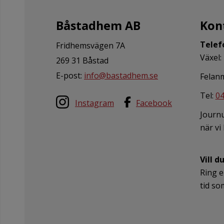
Båstadhem AB
Kon
Telef
Fridhemsvägen 7A
Växel:
269 31 Båstad
E-post:
info@bastadhem.se
Felanm
Tel:
04
Instagram
Facebook
Journ
när vi
Vill d
Ring e
tid so