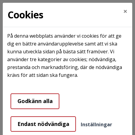
×
Cookies
På denna webbplats använder vi cookies för att ge
dig en bättre användarupplevelse samt att vi ska
Hem
Cookies
kunna utveckla sidan på bästa sätt framöver. Vi
använder tre kategorier av cookies; nödvändiga,
Cookies
prestanda och marknadsföring, där de nödvändiga
krävs för att sidan ska fungera.
Besökarens integritet
Godkänn alla
Enligt lagen om elektronisk kommunikation måste
vi informera dig om att vi använder cookies för att
ge bra service.
Endast nödvändiga
Inställningar
Vi använder temporära sessionscookies samt en