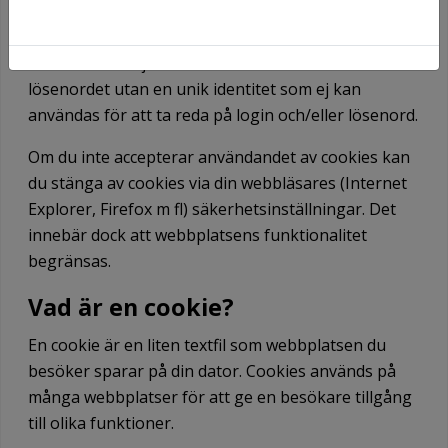
vanlig cookie för att spara undan login och
lösenord om besökaren vill. Det som sparas i denna
cookie är inte själva användarnamnet och
lösenordet utan en unik identitet som ej kan
användas för att ta reda på login och/eller lösenord.
Om du inte accepterar användandet av cookies kan
du stänga av cookies via din webbläsares (Internet
Explorer, Firefox m fl) säkerhetsinställningar. Det
innebär dock att webbplatsens funktionalitet
begränsas.
Vad är en cookie?
En cookie är en liten textfil som webbplatsen du
besöker sparar på din dator. Cookies används på
många webbplatser för att ge en besökare tillgång
till olika funktioner.