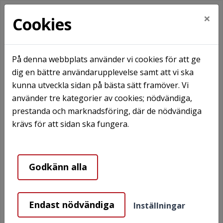
×
Cookies
På denna webbplats använder vi cookies för att ge
dig en bättre användarupplevelse samt att vi ska
Hem
Hyresgästinformation
I din lägenhet
kunna utveckla sidan på bästa sätt framöver. Vi
Försäkring och säkerhet
använder tre kategorier av cookies; nödvändiga,
prestanda och marknadsföring, där de nödvändiga
Försäkring och säkerhet
krävs för att sidan ska fungera.
Säkerhet
Godkänn alla
Båstadhem installerar brandvarnare i varje
lägenhet sen är det du som hyresgäst som ansvarar
Endast nödvändiga
för skötseln av brandvarnaren.
Inställningar
Du bör med jämna mellanrum kontrollera att