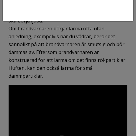
brandvarnaren fungerar. Detta gör du genom att
hålla in brandvarnarens testknapp. Brandvarnaren
ska börja ljuda.
Om brandvarnaren börjar larma ofta utan
anledning, exempelvis när du vädrar, beror det
sannolikt på att brandvarnaren är smutsig och bör
dammas av. Eftersom brandvarnaren är
konstruerad för att larma om det finns rökpartiklar
i luften, kan den också larma för små
dammpartiklar.